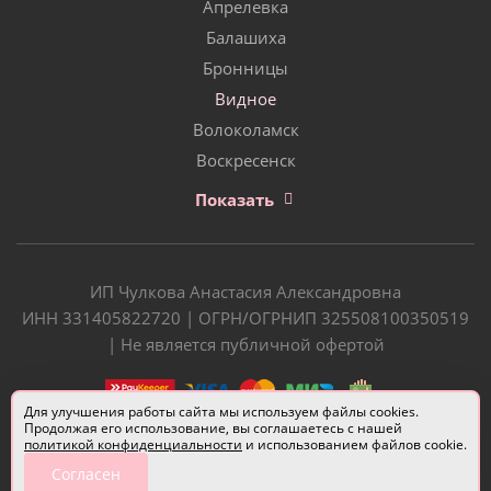
Апрелевка
Балашиха
Бронницы
Видное
Волоколамск
Воскресенск
Показать
ИП Чулкова Анастасия Александровна
ИНН 331405822720 | ОГРН/ОГРНИП 325508100350519
| Не является публичной офертой
Для улучшения работы сайта мы используем файлы cookies.
Продолжая его использование, вы соглашаетесь с нашей
политикой конфиденциальности
и использованием файлов cookie.
Согласен
Разработчик сайта —
Евгений Донич