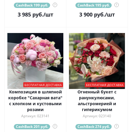
CashBack 199 руб.
?
CashBack 195 руб.
?
3 985
руб.
/шт
3 900
руб.
/шт
БЕСПЛАТНАЯ ДОСТАВКА
БЕСПЛАТНАЯ ДОСТАВКА
Композиция в шляпной
Огненный букет с
коробке "Сахарная вата"
ранункулюсами,
с хлопком и кустовыми
альстромерией и
розами
гиперикумом
Артикул: 023141
Артикул: 023140
CashBack 201 руб.
?
CashBack 274 руб.
?