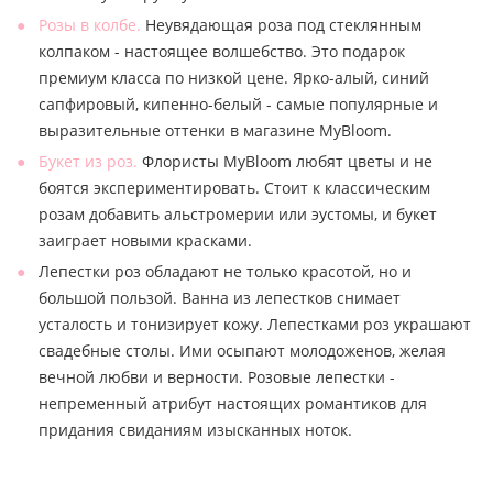
Розы в колбе.
Неувядающая роза под стеклянным
колпаком - настоящее волшебство. Это подарок
премиум класса по низкой цене. Ярко-алый, синий
сапфировый, кипенно-белый - самые популярные и
выразительные оттенки в магазине MyBloom.
Букет из роз.
Флористы MyBloom любят цветы и не
боятся экспериментировать. Стоит к классическим
розам добавить альстромерии или эустомы, и букет
заиграет новыми красками.
Лепестки роз обладают не только красотой, но и
большой пользой. Ванна из лепестков снимает
усталость и тонизирует кожу. Лепестками роз украшают
свадебные столы. Ими осыпают молодоженов, желая
вечной любви и верности. Розовые лепестки -
непременный атрибут настоящих романтиков для
придания свиданиям изысканных ноток.