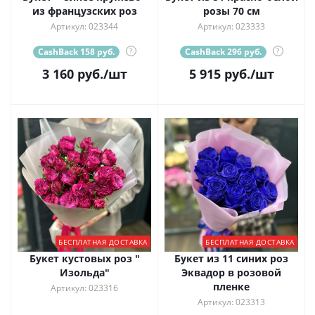
из французских роз
розы 70 см
Артикул: 023344
Артикул: 023333
CashBack 158 руб.
?
CashBack 296 руб.
?
3 160
руб.
/шт
5 915
руб.
/шт
БЕСПЛАТНАЯ ДОСТАВКА
БЕСПЛАТНАЯ ДОСТАВКА
Букет кустовых роз "
Букет из 11 синих роз
Изольда"
Эквадор в розовой
пленке
Артикул: 023316
Артикул: 023313