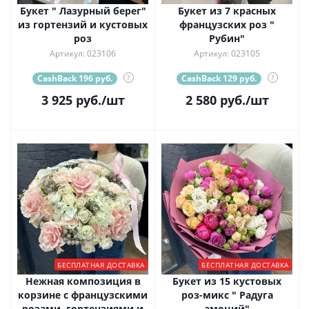
Букет " Лазурный берег"
Букет из 7 красных
из гортензий и кустовых
французских роз "
роз
Рубин"
Артикул: 023106
Артикул: 023105
CashBack 196 руб.
?
CashBack 129 руб.
?
3 925
руб.
/шт
2 580
руб.
/шт
БЕСПЛАТНАЯ ДОСТАВКА
БЕСПЛАТНАЯ ДОСТАВКА
Нежная композиция в
Букет из 15 кустовых
корзине с французскими
роз-микс " Радуга
розами, гортензиями и
эмоций"