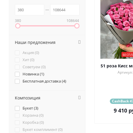
380
108644
Наши предложения
Акция (
0
)
БЕСПЛ
Хит (
0
)
51 роза Кисс м
Советуем (
0
)
Артикул:
Новинка (
1
)
Бесплатная доставка (
4
)
Композиция
CashBack 47
Букет (
3
)
9 410
р
Корзина (
0
)
Коробка (
0
)
Букет комплимент (
0
)