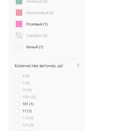
Зеленый (
0
)
Подсолнухи (
0
)
Анемоны (
0
)
Малиновый (
0
)
Гвоздики (
0
)
Розовый (
1
)
Геогрины (
0
)
Гипсофилы (
0
)
Серебро (
0
)
Гладиолус (
0
)
Каллы (
0
)
Белый (
1
)
Маттиола (
0
)
Красный (
2
)
Нарциссы (
0
)
Количество веточек, шт
Фрезия (
0
)
Бордовый (
0
)
0 (
0
)
Желтый (
0
)
1 (
0
)
10 (
0
)
Коралловый (
0
)
1001 (
0
)
101 (
Кремовый (
1
)
0
)
11 (
1
)
Оранжевый (
0
)
113 (
0
)
121 (
0
)
Персиковый (
0
)