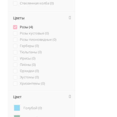
Стеклянная колба (
0
)
Цветы
Розы (
4
)
Розы кустовые (
0
)
Розы пионовидные (
0
)
Герберы (
0
)
Тюльпаны (
0
)
Ирисы (
0
)
Пионы (
0
)
Орхидеи (
0
)
Эустомы (
0
)
Хризантемы (
0
)
Ромашки (
0
)
Ранункулюсы (
0
)
Цвет
Альстромерии (
0
)
Голубой (
0
)
Гортензии (
0
)
Лилии (
0
)