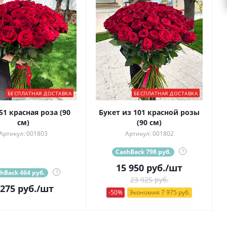
БЕСПЛАТНАЯ ДОСТАВКА
БЕСПЛАТНАЯ ДОСТАВКА
51 красная роза (90
Букет из 101 красной розы
см)
(90 см)
Артикул: 001803
Артикул: 001802
CashBack 798 руб.
?
15 950
руб.
/шт
hBack 464 руб.
?
23 925 руб.
 275
руб.
/шт
-50%
Экономия 7 975 руб.