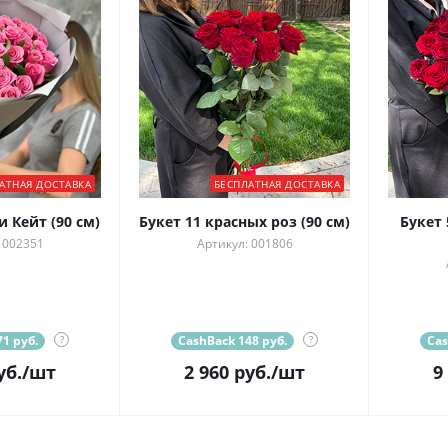
АТНАЯ ДОСТАВКА
БЕСПЛАТНАЯ ДОСТАВКА
и Кейт (90 см)
Букет 11 красных роз (90 см)
Букет 
 002351
Артикул: 001806
1 руб.
?
CashBack 148 руб.
?
Cas
уб.
/шт
2 960
руб.
/шт
9