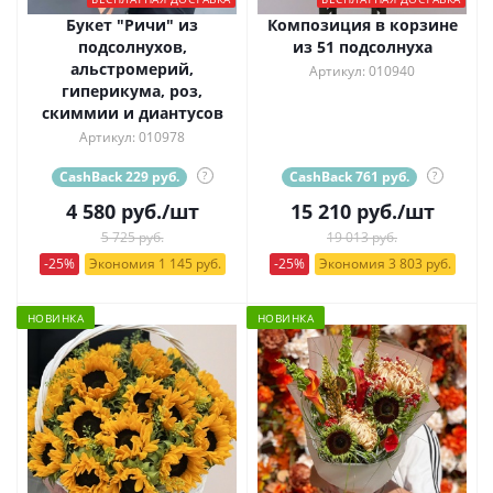
Букет "Ричи" из
Композиция в корзине
подсолнухов,
из 51 подсолнуха
альстромерий,
Артикул: 010940
гиперикума, роз,
скиммии и диантусов
Артикул: 010978
CashBack 229 руб.
?
CashBack 761 руб.
?
4 580
руб.
/шт
15 210
руб.
/шт
5 725 руб.
19 013 руб.
-25%
Экономия 1 145 руб.
-25%
Экономия 3 803 руб.
НОВИНКА
НОВИНКА