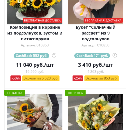
БЕСПЛАТНАЯ ДОСТАВКА
БЕСПЛАТНАЯ ДОСТАВКА
Композиция в корзине
Букет "Солнечный
из подсолнухов, эустом и
рассвет" из 9
питаспорума
подсолнухов
Артикул: 010863
Артикул: 010850
CashBack 552 руб.
?
CashBack 171 руб.
?
11 040
руб.
/шт
3 410
руб.
/шт
16 560 руб.
4 263 руб.
-50%
Экономия 5 520 руб.
-25%
Экономия 853 руб.
НОВИНКА
НОВИНКА