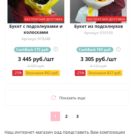
БЕСПЛАТНАЯ ДОСТАВКА
БЕСПЛАТНАЯ ДОСТАВКА
Букет с подсолнухами и
Букет из подсолнухов
колосками
Артикул: 010150
Артикул: 010248
CashBack 172 руб.
?
CashBack 165 руб.
?
3 445
руб.
/шт
3 305
руб.
/шт
4 307 руб.
4 132 руб.
-25%
Экономия 862 руб.
-25%
Экономия 827 руб.
Показать еще
1
2
3
Наш интернет-магазин рад представить Вам композиции