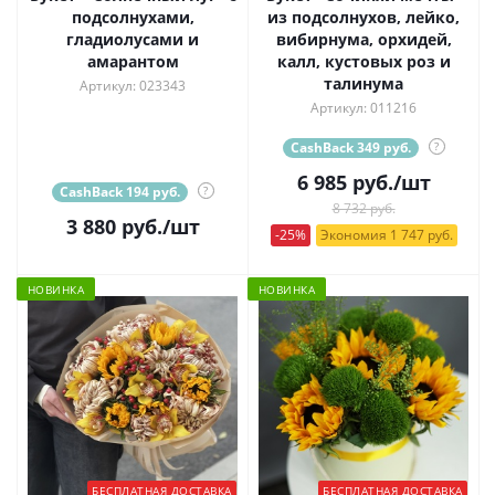
подсолнухами,
из подсолнухов, лейко,
гладиолусами и
вибирнума, орхидей,
амарантом
калл, кустовых роз и
талинума
Артикул: 023343
Артикул: 011216
CashBack 349 руб.
?
6 985
руб.
/шт
CashBack 194 руб.
?
8 732 руб.
3 880
руб.
/шт
-25%
Экономия 1 747 руб.
НОВИНКА
НОВИНКА
БЕСПЛАТНАЯ ДОСТАВКА
БЕСПЛАТНАЯ ДОСТАВКА