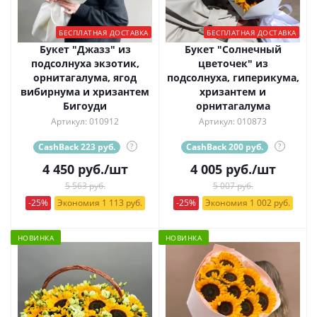
БЕСПЛАТНАЯ ДОСТАВКА
БЕСПЛАТНАЯ ДОСТАВКА
Букет "Джазз" из
Букет "Солнечный
подсолнуха экзотик,
цветочек" из
орнитагалума, ягод
подсолнуха, гиперикума,
вибирнума и хризантем
хризантем и
Бигоуди
орнитагалума
Артикул: 010912
Артикул: 010873
CashBack 223 руб.
?
CashBack 200 руб.
?
4 450
руб.
/шт
4 005
руб.
/шт
5 563 руб.
5 007 руб.
-25%
Экономия 1 113 руб.
-25%
Экономия 1 002 руб.
НОВИНКА
НОВИНКА