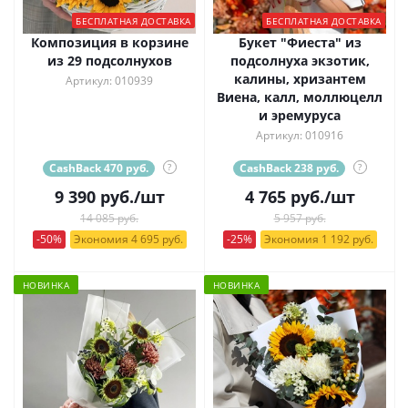
БЕСПЛАТНАЯ ДОСТАВКА
БЕСПЛАТНАЯ ДОСТАВКА
Композиция в корзине
Букет "Фиеста" из
из 29 подсолнухов
подсолнуха экзотик,
калины, хризантем
Артикул: 010939
Виена, калл, моллюцелл
и эремуруса
Артикул: 010916
CashBack 470 руб.
?
CashBack 238 руб.
?
9 390
руб.
/шт
4 765
руб.
/шт
14 085 руб.
5 957 руб.
-50%
Экономия 4 695 руб.
-25%
Экономия 1 192 руб.
НОВИНКА
НОВИНКА