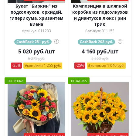
Букет "Биркин" из
Композиция в шляпной
подсолнухов, орхидей,
коробке из подсолнухов
гиперикума, хризантем
и диантусов люкс Грин
Виена
Трик
Артикул: 011203
Артикул: 011153
CashBack 251 руб.
?
CashBack 208 руб.
?
5 020
руб.
/шт
4 160
руб.
/шт
6 275 руб.
5 200 руб.
-25%
Экономия 1 255 руб.
-25%
Экономия 1 040 руб.
НОВИНКА
НОВИНКА
БЕСПЛАТНАЯ ДОСТАВКА
БЕСПЛАТНАЯ ДОСТАВКА