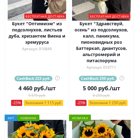
БЕСПЛАТНАЯ ДОСТАВКА
БЕСПЛАТНАЯ ДОСТАВКА
Букет "Оптимизм" из
Букет "Здравствуй,
подсолнухов, листьев
осень" из подсолнухов,
дуба, хризантем Виена и
калл, паникума,
эремуруса
пионовидных роз
Баттеркап, диантусов,
Артикул: 010849
альстромерий и
питаспорума
Артикул: 010711
CashBack 223 руб.
?
CashBack 250 руб.
?
4 460
руб.
/шт
5 000
руб.
/шт
5 575 руб.
6 250 руб.
-25%
Экономия 1 115 руб.
-25%
Экономия 1 250 руб.
ХИТ
НОВИНКА
НОВИНКА