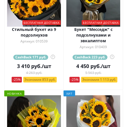
БЕСПЛАТНАЯ ДОСТАВКА
БЕСПЛАТНАЯ ДОСТАВКА
Стильный букет из 9
Букет "Месседж" с
подсолнухов
подсолнухами и
эвкалиптом
Артикул: 010539
Артикул: 010409
CashBack 171 руб.
?
CashBack 223 руб.
?
3 410
руб.
/шт
4 450
руб.
/шт
4 263 руб.
5 563 руб.
-25%
Экономия 853 руб.
-25%
Экономия 1 113 руб.
НОВИНКА
ХИТ