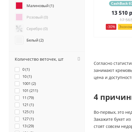
CashBack 67
Анемоны (
0
)
Малиновый (
1
)
Гвоздики (
0
)
13 510
р
Розовый (
0
)
Геогрины (
0
)
17 563
Гипсофилы (
0
)
-30%
Эконом
Серебро (
0
)
Каллы (
0
)
Маттиола (
0
)
Белый (
2
)
Нарциссы (
0
)
Красный (
2
)
Фрезия (
0
)
Количество веточек, шт
Бордовый (
0
)
Согласно статисти
0 (
1
)
занимают кремовые
Желтый (
0
)
10 (
1
)
цена и доступност
1001 (
2
)
Коралловый (
0
)
101 (
211
)
4 причин
11 (
Кремовый (
79
)
1
)
121 (
1
)
Оранжевый (
0
)
125 (
1
)
Во-первых, это не
127 (
1
)
Закажите букет из
Персиковый (
0
)
13 (
29
)
стоят совсем недо