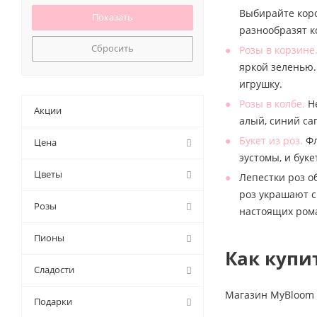
45 (
0
)
39 (
10
)
Выбирайте коро
45 см (
0
)
41 (
1
)
разнообразят 
50 (
0
)
43 (
2
)
Сбросить
Розы в корзине
50 ми (
0
)
45 (
16
)
яркой зеленью.
50 см (
1
)
47 (
1
)
игрушку.
55 см (
0
)
49 (
2
)
60 (
0
)
Розы в колбе.
Не
5 (
15
)
Акции
60 см (
1
)
алый, синий са
501 (
3
)
60см (
0
)
Букет из роз.
Фл
Цена
51 (
177
)
7 см (
0
)
эустомы, и бук
55 (
18
)
70 (
0
)
Цветы
Лепестки роз о
57 (
1
)
70 см (
0
)
роз украшают с
59 (
1
)
8,5 см (
0
)
Розы
настоящих ром
61 (
1
)
80 (
0
)
65 (
1
)
Пионы
80 см (
0
)
7 (
25
)
Как купи
90 (
0
)
71 (
7
)
Сладости
90 см (
0
)
75 (
20
)
пакет (
0
)
Магазин MyBloom 
8 (
1
)
Подарки
85 (
1
)