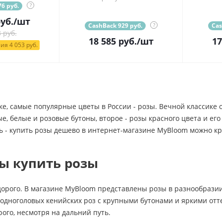
6 руб.
?
уб.
/шт
CashBack 929 руб.
?
Cas
 руб.
18 585
руб.
/шт
17
ия 4 053 руб.
ке, самые популярные цветы в России - розы. Вечной классике
, белые и розовые бутоны, второе - розы красного цвета и ег
ь - купить розы дешево в интернет-магазине MyBloom можно кр
ы купить розы
дорого. В магазине MyBloom представлены розы в разнообразии
 одноголовых кенийских роз с крупными бутонами и яркими от
рого, несмотря на дальний путь.