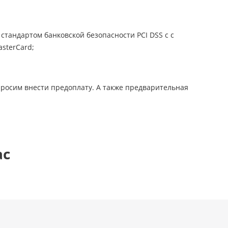
стандартом банковской безопасности PCI DSS с с
sterCard;
просим внести предоплату. А также предварительная
ас