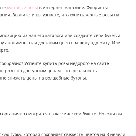
пите
кустовые розы
в интернет-магазине. Флористы
ания. Звоните, и вы узнаете, что купить желтые розы на
.
мпозицию из нашего каталога или создайте свой букет, а
ашу анонимность и доставим цветы вашему адресату. Или
ерте.
лесообразно? Успейте купить розы недорого на сайте
е розы по доступным ценам - это реальность.
янно снижать цены на волшебные бутоны.
о органично смотрятся в классическом букете. Но если вы
ю губку, которая сохраняет свежесть цветов на 3 недели.