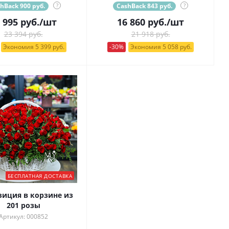
hBack 900 руб.
?
CashBack 843 руб.
?
 995
руб.
/шт
16 860
руб.
/шт
23 394 руб.
21 918 руб.
Экономия 5 399 руб.
-30%
Экономия 5 058 руб.
БЕСПЛАТНАЯ ДОСТАВКА
иция в корзине из
201 розы
Артикул: 000852