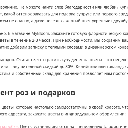
мволично. Не можете найти слов благодарности или любви? Ку
, какой оттенок заказать для подарка супруге или первого свид
сем не опасно, а даже полезно - желтый цвет укрепляет дружбу
обно. В магазине MyBloom. Закажите готовую флористическую ко
веты в течение 2-3 часов. При необходимости, мы сохраним в
атно добавим записку с теплыми словами в дизайнерском конв
выгодно. Считаете, что тратить кучу денег на цветы - это неце
или с внушительной скидкой до 30%. Кенийские или голландски
стика и собственный склад для хранения позволяет нам посто
ент роз и подарков
 цветы, которые настолько самодостаточны в своей красоте, чт
оего адресата, закажите цветы в индивидуальном оформлении:
 коробке.
Цветы устанавливаются на специальную флористическу