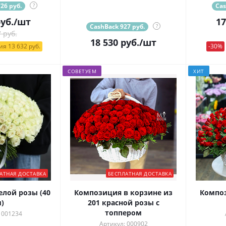
26 руб.
?
Cas
уб.
/шт
17
CashBack 927 руб.
?
 руб.
18 530
руб.
/шт
я 13 632 руб.
-30%
СОВЕТУЕМ
ХИТ
АТНАЯ ДОСТАВКА
БЕСПЛАТНАЯ ДОСТАВКА
елой розы (40
Композиция в корзине из
Композ
)
201 красной розы с
топпером
 001234
Артикул: 000902