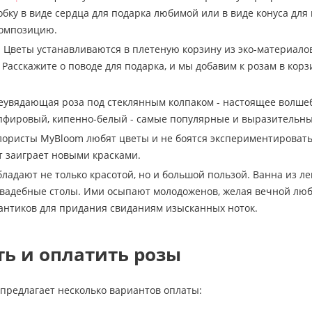
бку в виде сердца для подарка любимой или в виде конуса для
композицию.
.
Цветы устанавливаются в плетеную корзину из эко-материалов
 Расскажите о поводе для подарка, и мы добавим к розам в к
увядающая роза под стеклянным колпаком - настоящее волшебс
пфировый, кипенно-белый - самые популярные и выразительны
ористы MyBloom любят цветы и не боятся экспериментировать.
ет заиграет новыми красками.
бладают не только красотой, но и большой пользой. Ванна из ле
вадебные столы. Ими осыпают молодоженов, желая вечной люб
антиков для придания свиданиям изысканных ноток.
ть и оплатить розы
предлагает несколько вариантов оплаты: