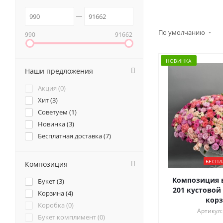
По умолчанию
990
91662
НОВИНКА
Наши предложения
Акция (
0
)
Хит (
3
)
Советуем (
1
)
Новинка (
3
)
Бесплатная доставка (
7
)
БЕСПЛ
Композиция
Композиция в
Букет (
3
)
201 кустовой
Корзина (
4
)
корз
Коробка (
0
)
Артикул:
Букет комплимент (
0
)