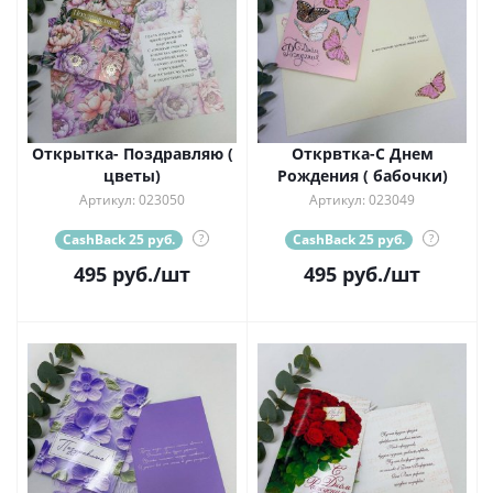
Открытка- Поздравляю (
Открвтка-С Днем
цветы)
Рождения ( бабочки)
Артикул: 023050
Артикул: 023049
CashBack 25 руб.
?
CashBack 25 руб.
?
495
руб.
/шт
495
руб.
/шт