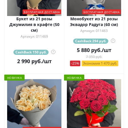
БЕСПЛАТНАЯ ДОСТАВКА
БЕСПЛАТНАЯ ДОСТАВКА
Букет из 21 розы
Монобукет из 21 розы
Джумилия в крафте (50
Эквадор Радуга (60 см)
см)
Артикул: 011463
Артикул: 011469
CashBack 294 руб.
?
5 880
руб.
/шт
CashBack 150 руб.
?
7 350 руб.
2 990
руб.
/шт
-25%
Экономия 1 470 руб.
НОВИНКА
НОВИНКА