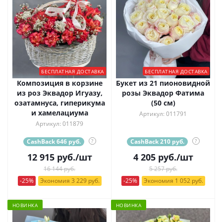
БЕСПЛАТНАЯ ДОСТАВКА
БЕСПЛАТНАЯ ДОСТАВКА
Композиция в корзине
Букет из 21 пионовидной
из роз Эквадор Игуазу,
розы Эквадор Фатима
озатамнуса, гиперикума
(50 см)
и хамелациума
Артикул: 011791
Артикул: 011879
CashBack 646 руб.
?
CashBack 210 руб.
?
12 915
руб.
/шт
4 205
руб.
/шт
16 144 руб.
5 257 руб.
-25%
Экономия 3 229 руб.
-25%
Экономия 1 052 руб.
НОВИНКА
НОВИНКА