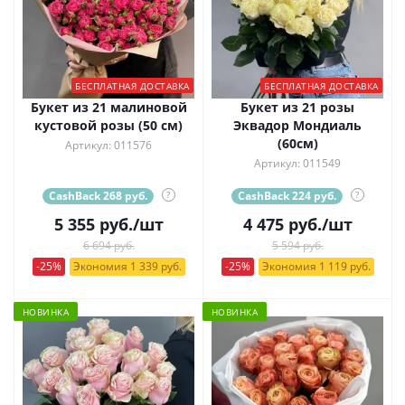
БЕСПЛАТНАЯ ДОСТАВКА
БЕСПЛАТНАЯ ДОСТАВКА
Букет из 21 малиновой
Букет из 21 розы
кустовой розы (50 см)
Эквадор Мондиаль
(60см)
Артикул: 011576
Артикул: 011549
CashBack 268 руб.
?
CashBack 224 руб.
?
5 355
руб.
/шт
4 475
руб.
/шт
6 694 руб.
5 594 руб.
-25%
Экономия 1 339 руб.
-25%
Экономия 1 119 руб.
НОВИНКА
НОВИНКА