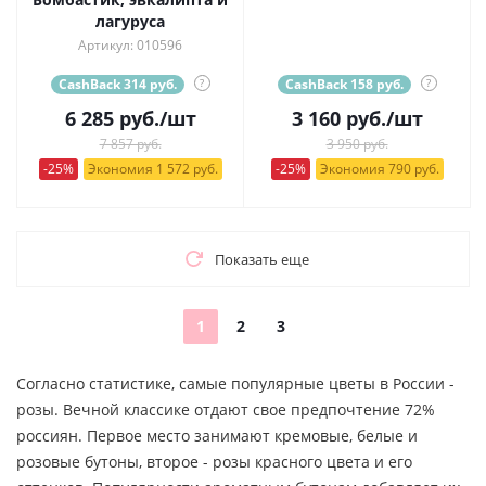
лагуруса
Артикул: 010596
CashBack 314 руб.
?
CashBack 158 руб.
?
6 285
руб.
/шт
3 160
руб.
/шт
7 857 руб.
3 950 руб.
-25%
Экономия 1 572 руб.
-25%
Экономия 790 руб.
Показать еще
1
2
3
Согласно статистике, самые популярные цветы в России -
розы. Вечной классике отдают свое предпочтение 72%
россиян. Первое место занимают кремовые, белые и
розовые бутоны, второе - розы красного цвета и его