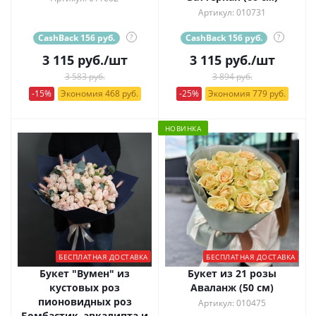
Артикул: 010731
CashBack 156 руб.
?
CashBack 156 руб.
?
3 115
руб.
/шт
3 115
руб.
/шт
3 583 руб.
3 894 руб.
-15%
Экономия 468 руб.
-25%
Экономия 779 руб.
НОВИНКА
БЕСПЛАТНАЯ ДОСТАВКА
БЕСПЛАТНАЯ ДОСТАВКА
Букет "Вумен" из
Букет из 21 розы
кустовых роз
Аваланж (50 см)
пионовидных роз
Артикул: 010475
Бомбастик, эвкалипта и