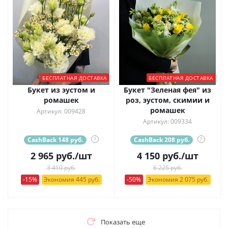
БЕСПЛАТНАЯ ДОСТАВКА
БЕСПЛАТНАЯ ДОСТАВКА
Букет из эустом и
Букет "Зеленая фея" из
ромашек
роз, эустом, скимии и
ромашек
Артикул: 009428
Артикул: 009334
CashBack 148 руб.
?
CashBack 208 руб.
?
2 965
руб.
/шт
4 150
руб.
/шт
3 410 руб.
6 225 руб.
-15%
Экономия 445 руб.
-50%
Экономия 2 075 руб.
Показать еще