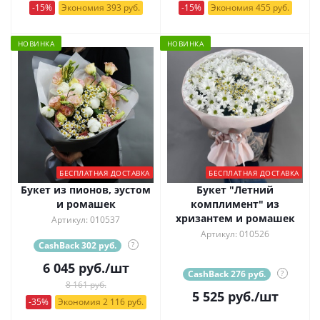
-15%
Экономия 393 руб.
-15%
Экономия 455 руб.
НОВИНКА
НОВИНКА
БЕСПЛАТНАЯ ДОСТАВКА
БЕСПЛАТНАЯ ДОСТАВКА
Букет из пионов, эустом
Букет "Летний
и ромашек
комплимент" из
хризантем и ромашек
Артикул: 010537
Артикул: 010526
CashBack 302 руб.
?
6 045
руб.
/шт
CashBack 276 руб.
?
8 161 руб.
5 525
руб.
/шт
-35%
Экономия 2 116 руб.