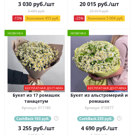
3 030
руб.
/шт
20 015
руб.
/шт
3 485 руб.
25 019 руб.
-15%
Экономия 455 руб.
-25%
Экономия 5 004 руб.
НОВИНКА
НОВИНКА
БЕСПЛАТНАЯ ДОСТАВКА
БЕСПЛАТНАЯ ДОСТАВКА
Букет из 17 ромашек
Букет из альстромерий и
танацетум
ромашек
Артикул: 011180
Артикул: 010977
CashBack 163 руб.
?
CashBack 235 руб.
?
3 255
руб.
/шт
4 690
руб.
/шт