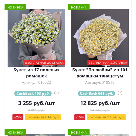
НОВИНКА
НОВИНКА
БЕСПЛАТНАЯ ДОСТАВКА
БЕСПЛАТНАЯ ДОСТАВКА
Букет из 17 полевых
Букет "По любви" из 101
ромашек
ромашки танацетум
Артикул: 010522
Артикул: 010519
CashBack 163 руб.
?
CashBack 641 руб.
?
3 255
руб.
/шт
12 825
руб.
/шт
4 069 руб.
14 749 руб.
-25%
Экономия 814 руб.
-15%
Экономия 1 924 руб.
НОВИНКА
НОВИНКА