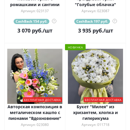
ромашками и сантини
"Голубые облачка"
Артикул: 023137
Артикул: 023087
CashBack 154 руб.
?
CashBack 197 руб.
?
3 070
руб.
/шт
3 935
руб.
/шт
НОВИНКА
БЕСПЛАТНАЯ ДОСТАВКА
БЕСПЛАТНАЯ ДОСТАВКА
Авторская композиция в
Букет "Милея" из
металическом кашпо с
хризантем, хлопка и
пионами "Вдохновение"
гиперикума
Артикул: 023080
Артикул: 011718