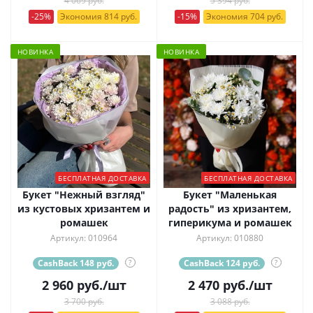
4 069 руб.
5 394 руб.
-25%
Экономия 814 руб.
-15%
Экономия 704 руб.
НОВИНКА
НОВИНКА
БЕСПЛАТНАЯ ДОСТАВКА
БЕСПЛАТНАЯ ДОСТАВКА
Букет "Нежный взгляд"
Букет "Маленькая
из кустовых хризантем и
радость" из хризантем,
ромашек
гиперикума и ромашек
Артикул: 010964
Артикул: 010880
CashBack 148 руб.
?
CashBack 124 руб.
?
2 960
руб.
/шт
2 470
руб.
/шт
3 700 руб.
3 088 руб.