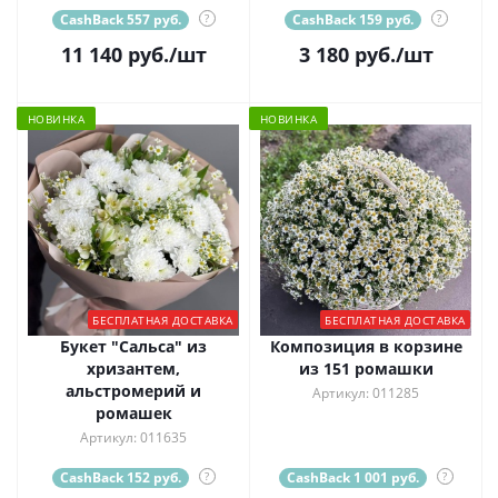
CashBack 557 руб.
?
CashBack 159 руб.
?
11 140
руб.
/шт
3 180
руб.
/шт
НОВИНКА
НОВИНКА
БЕСПЛАТНАЯ ДОСТАВКА
БЕСПЛАТНАЯ ДОСТАВКА
Букет "Сальса" из
Композиция в корзине
хризантем,
из 151 ромашки
альстромерий и
Артикул: 011285
ромашек
Артикул: 011635
CashBack 152 руб.
?
CashBack 1 001 руб.
?