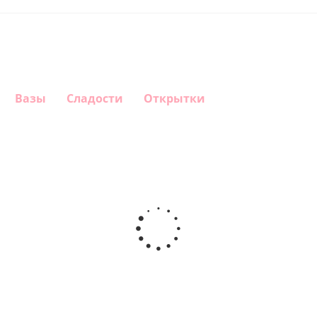
Вазы
Сладости
Открытки
Шар
Шар
Шар
Шар
гелиевый
гелиевый
гелиевый
Звезда - С
цифра 4
цифра 3
цифра 1
днем
(40х102
(40х102
(40х102
рождения
см)
см)
см)
(45 см)
1 330
1 330
1 330
895
руб.
руб.
руб.
руб.