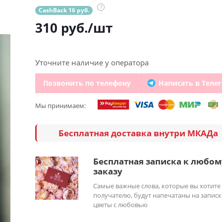
?
CashBack 16 руб.
310
руб.
/шт
Уточните наличие у оператора
Позвонить по телефону
Написать в Теле
Мы принимаем:
Бесплатная доставка внутри МКАДа
Бесплатная записка к любом
заказу
Самые важные слова, которые вы хотите
получателю, будут напечатаны на записк
цветы с любовью