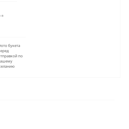
 в
ото букета
перед
отправкой по
вашему
желанию