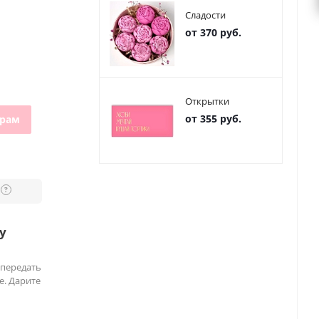
Сладости
от 370 руб.
Открытки
от 355 руб.
грам
?
у
 передать
е. Дарите