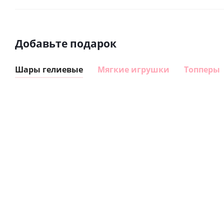
Добавьте подарок
Шары гелиевые
Мягкие игрушки
Топперы
Шар
Шар
сердце I
гелиевый
love you
цифра 8
Сердце розовое
(45 см)
(40х102
фольгированный
см)
шар с гелием (45
см)
1 330
895
руб.
895
руб.
руб.