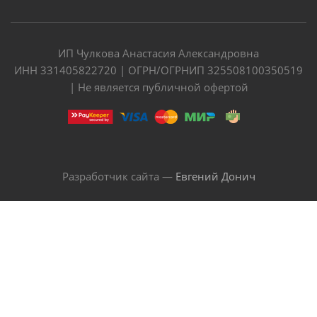
ИП Чулкова Анастасия Александровна
ИНН 331405822720 | ОГРН/ОГРНИП 325508100350519
| Не является публичной офертой
Разработчик сайта —
Евгений Донич