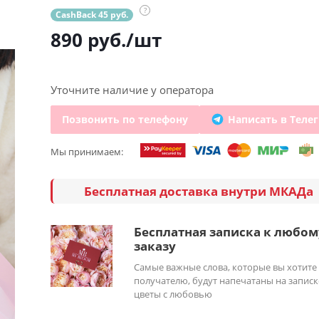
?
CashBack 45 руб.
890
руб.
/шт
Уточните наличие у оператора
Позвонить по телефону
Написать в Теле
Мы принимаем:
Бесплатная доставка внутри МКАДа
Бесплатная записка к любом
заказу
Самые важные слова, которые вы хотите
получателю, будут напечатаны на записк
цветы с любовью