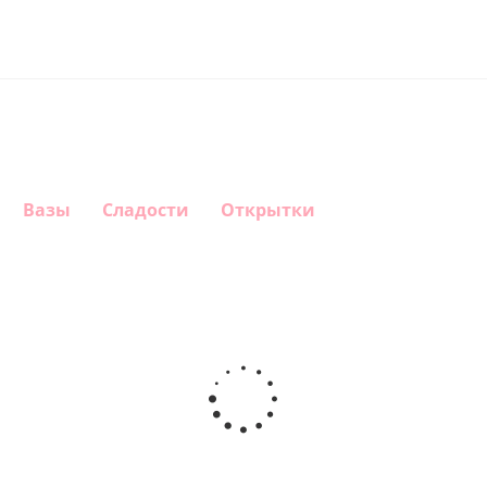
Вазы
Сладости
Открытки
Шар
Шар
Шар
Шар
сердце,
сердце I
гелиевый
Звезда - С
моя
love you
цифра 1
днем
любовь
(45 см)
(40х102
рождения
см)
(45 см)