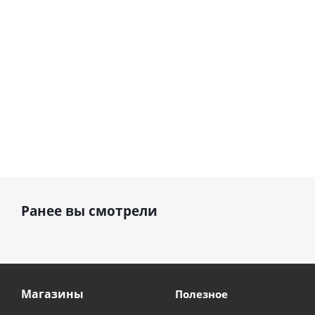
см)
1 330
1 330
руб.
895
руб.
руб.
Ранее вы смотрели
Магазины
Полезное