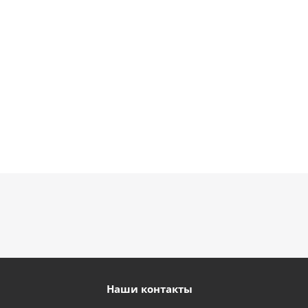
1 330
1 330
900
895
руб.
руб.
руб.
руб.
Наши контакты