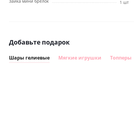
Зайка мини брелок
1 шт
Добавьте подарок
Шары гелиевые
Мягкие игрушки
Топперы
Шар
Шар
гелиевый
гелиевый
цифра 8
цифра 4
Сердце розовое
(40х102
(40х102
фольгированный
см)
см)
шар с гелием (45