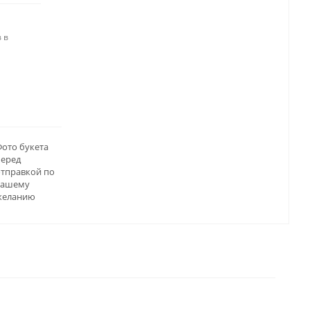
 в
ото букета
перед
отправкой по
вашему
желанию