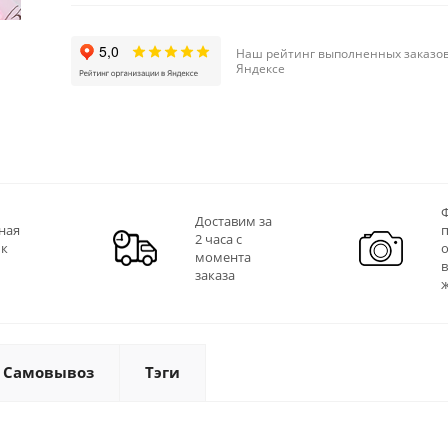
Наш рейтинг выполненных заказов
Яндексе
Ф
Доставим за
ная
2 часа с
 к
момента
заказа
Самовывоз
Тэги