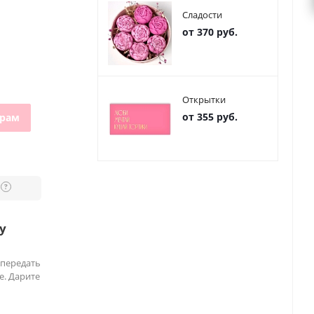
Сладости
от 370 руб.
Открытки
от 355 руб.
грам
?
у
 передать
е. Дарите