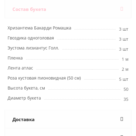
Состав букета
Хризантема Бакарди Ромашка
3 шт
Гвоздика одноголовая
3 шт
Эустома лизиантус Голл.
3 шт
Пленка
1 м
Лента атлас
2 м
Роза кустовая пионовидная (50 см)
5 шт
Высота букета, см
50
Диаметр букета
35
Доставка