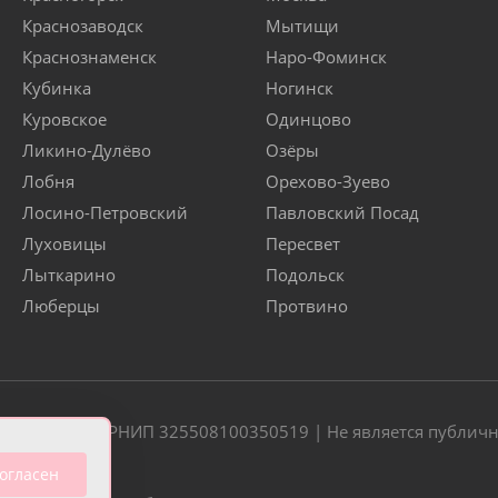
Краснозаводск
Мытищи
Краснознаменск
Наро-Фоминск
Кубинка
Ногинск
Куровское
Одинцово
Ликино-Дулёво
Озёры
Лобня
Орехово-Зуево
Лосино-Петровский
Павловский Посад
Луховицы
Пересвет
Лыткарино
Подольск
Люберцы
Протвино
20 | ОГРН/ОГРНИП 325508100350519 | Не является публич
огласен