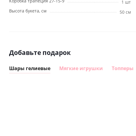
Коробка трапеция 27-15-9
1 шт
Высота букета, см
50 см
Добавьте подарок
Шары гелиевые
Мягкие игрушки
Топперы
Шар
Шар
сердце I
гелиевый
love you
цифра 8
Сердце розовое
(45 см)
(40х102
фольгированный
см)