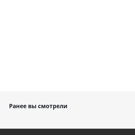
шар с гелием (45
см)
1 330
895
руб.
895
руб.
руб.
Ранее вы смотрели