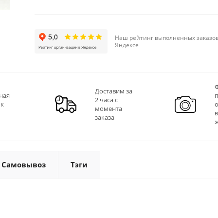
Наш рейтинг выполненных заказов
Яндексе
Ф
Доставим за
ная
2 часа с
 к
момента
заказа
Самовывоз
Тэги