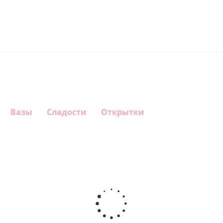
Вазы
Сладости
Открытки
Шар
Шар
Шар
Шар
гелиевый
гелиевый
гелиевый
Звезда - С
цифра 4
цифра 3
цифра 1
днем
(40х102
(40х102
(40х102
рождения
см)
см)
см)
(45 см)