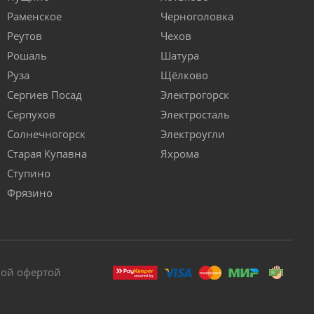
Раменское
Черноголовка
Реутов
Чехов
Рошаль
Шатура
Руза
Щёлково
Сергиев Посад
Электрогорск
Серпухов
Электросталь
Солнечногорск
Электроугли
Старая Купавна
Яхрома
Ступино
Фрязино
ной офертой