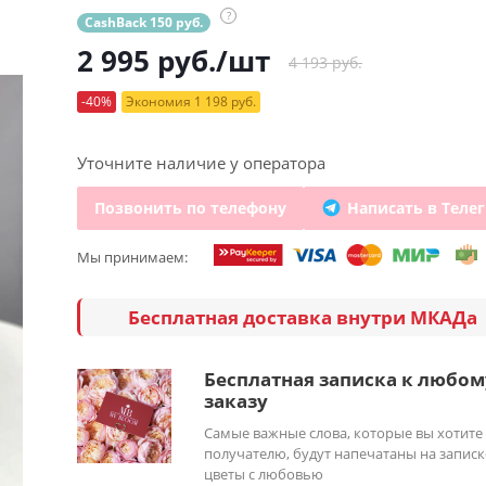
?
CashBack 150 руб.
2 995
руб.
/шт
4 193 руб.
-40%
Экономия 1 198 руб.
Уточните наличие у оператора
Позвонить по телефону
Написать в Теле
Мы принимаем:
Бесплатная доставка внутри МКАДа
Бесплатная записка к любом
заказу
Самые важные слова, которые вы хотите
получателю, будут напечатаны на записк
цветы с любовью