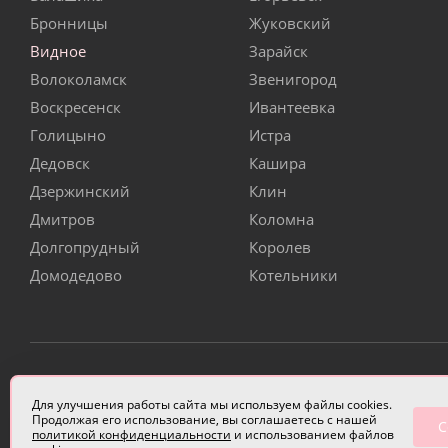
Бронницы
Жуковский
Видное
Зарайск
Волоколамск
Звенигород
Воскресенск
Ивантеевка
Голицыно
Истра
Дедовск
Кашира
Дзержинский
Клин
Дмитров
Коломна
Долгопрудный
Королев
Домодедово
Котельники
ИП Чулкова Анастасия Александровна ИНН 3314058227
Для улучшения работы сайта мы используем файлы cookies.
Продолжая его использование, вы соглашаетесь с нашей
С
политикой конфиденциальности
и использованием файлов