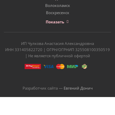
Волоколамск
Воскресенск
Показать
ИП Чулкова Анастасия Александровна
ИНН 331405822720 | ОГРН/ОГРНИП 325508100350519
| Не является публичной офертой
Разработчик сайта —
Евгений Донич